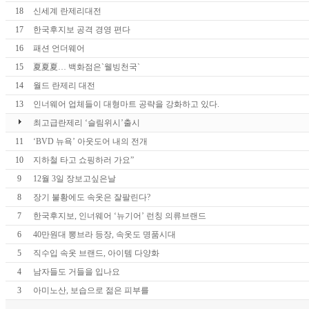
18
신세계 란제리대전
17
한국후지보 공격 경영 편다
16
패션 언더웨어
15
夏夏夏… 백화점은`웰빙천국`
14
월드 란제리 대전
13
인너웨어 업체들이 대형마트 공략을 강화하고 있다.
최고급란제리 ‘슬림위시’출시
11
‘BVD 뉴욕’ 아웃도어 내의 전개
10
지하철 타고 쇼핑하러 가요”
9
12월 3일 장보고싶은날
8
장기 불황에도 속옷은 잘팔린다?
7
한국후지보, 인너웨어 ‘뉴기어’ 런칭 의류브랜드
6
40만원대 뽕브라 등장, 속옷도 명품시대
5
직수입 속옷 브랜드, 아이템 다양화
4
남자들도 거들을 입나요
3
아미노산, 보습으로 젊은 피부를