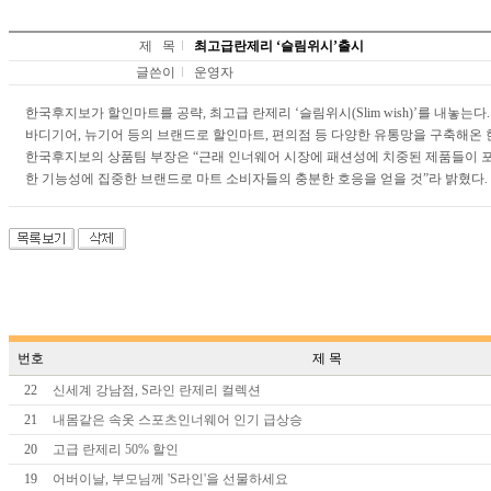
제 목
최고급란제리 ‘슬림위시’출시
글쓴이
운영자
한국후지보가 할인마트를 공략, 최고급 란제리 ‘슬림위시(Slim wish)’를 내놓는다.
바디기어, 뉴기어 등의 브랜드로 할인마트, 편의점 등 다양한 유통망을 구축해온 
한국후지보의 상품팀 부장은 “근래 인너웨어 시장에 패션성에 치중된 제품들이 
한 기능성에 집중한 브랜드로 마트 소비자들의 충분한 호응을 얻을 것”라 밝혔다.
번호
제 목
22
신세계 강남점, S라인 란제리 컬렉션
21
내몸같은 속옷 스포츠인너웨어 인기 급상승
20
고급 란제리 50% 할인
19
어버이날, 부모님께 'S라인'을 선물하세요