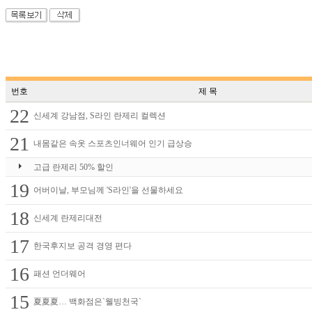
번호
제 목
22
신세계 강남점, S라인 란제리 컬렉션
21
내몸같은 속옷 스포츠인너웨어 인기 급상승
고급 란제리 50% 할인
19
어버이날, 부모님께 'S라인'을 선물하세요
18
신세계 란제리대전
17
한국후지보 공격 경영 편다
16
패션 언더웨어
15
夏夏夏… 백화점은`웰빙천국`