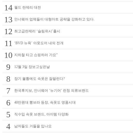
14
월드 란제리 대전
13
인너웨어 업체들이 대형마트 공략을 강화하고 있다.
12
최고급란제리 ‘슬림위시’출시
11
‘BVD 뉴욕’ 아웃도어 내의 전개
10
지하철 타고 쇼핑하러 가요”
9
12월 3일 장보고싶은날
8
장기 불황에도 속옷은 잘팔린다?
7
한국후지보, 인너웨어 ‘뉴기어’ 런칭 의류브랜드
6
40만원대 뽕브라 등장, 속옷도 명품시대
5
직수입 속옷 브랜드, 아이템 다양화
4
남자들도 거들을 입나요