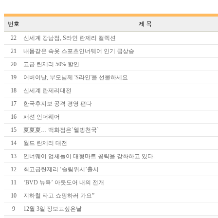
번호
제 목
22
신세계 강남점, S라인 란제리 컬렉션
21
내몸같은 속옷 스포츠인너웨어 인기 급상승
20
고급 란제리 50% 할인
19
어버이날, 부모님께 'S라인'을 선물하세요
18
신세계 란제리대전
17
한국후지보 공격 경영 편다
16
패션 언더웨어
15
夏夏夏… 백화점은`웰빙천국`
14
월드 란제리 대전
13
인너웨어 업체들이 대형마트 공략을 강화하고 있다.
12
최고급란제리 ‘슬림위시’출시
11
‘BVD 뉴욕’ 아웃도어 내의 전개
10
지하철 타고 쇼핑하러 가요”
9
12월 3일 장보고싶은날