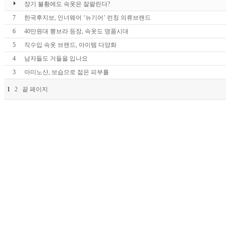
장기 불황에도 속옷은 잘팔린다?
7
한국후지보, 인너웨어 ‘뉴기어’ 런칭 의류브랜드
6
40만원대 뽕브라 등장, 속옷도 명품시대
5
직수입 속옷 브랜드, 아이템 다양화
4
남자들도 거들을 입나요
3
아미노산, 보습으로 젊은 피부를
1
2
끝 페이지